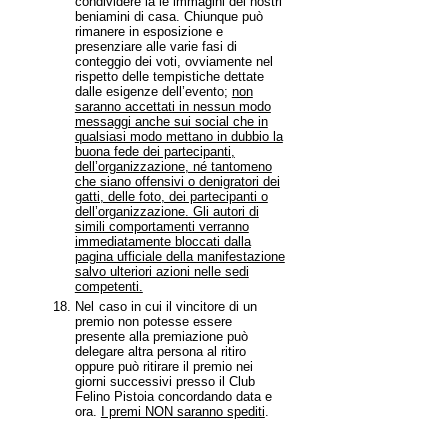
condividere la le immagini dei nostri
beniamini di casa. Chiunque può
rimanere in esposizione e
presenziare alle varie fasi di
conteggio dei voti, ovviamente nel
rispetto delle tempistiche dettate
dalle esigenze dell’evento;
non
saranno accettati in nessun modo
messaggi anche sui social che in
qualsiasi modo mettano in dubbio la
buona fede dei partecipanti,
dell’organizzazione, né tantomeno
che siano offensivi o denigratori dei
gatti, delle foto, dei partecipanti o
dell’organizzazione. Gli autori di
simili comportamenti verranno
immediatamente bloccati dalla
pagina ufficiale della manifestazione
salvo ulteriori azioni nelle sedi
competenti.
Nel
caso in cui il vincitore di un
premio non potesse essere
presente alla premiazione può
delegare altra persona al ritiro
oppure può ritirare il premio nei
giorni successivi presso il Club
Felino Pistoia concordando data e
ora.
I premi NON saranno spediti
.