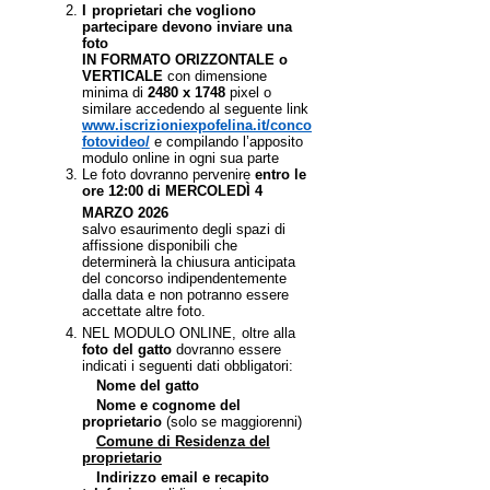
I
proprietari che vogliono
partecipare devono inviare una
foto
IN FORMATO ORIZZONTALE o
VERTICALE
con dimensione
minima di
2480 x 1748
pixel o
similare accedendo al seguente link
www.iscrizioniexpofelina.it/concorso-
fotovideo/
e compilando l’apposito
modulo online in ogni sua parte
Le foto dovranno pervenire
entro le
ore 12:00 di MERCOLEDÌ 4
MARZO 2026
salvo esaurimento degli spazi di
affissione disponibili che
determinerà la chiusura anticipata
del concorso indipendentemente
dalla data e non potranno essere
accettate altre foto.
NEL MODULO ONLINE,
oltre alla
foto del gatto
dovranno essere
indicati i seguenti dati obbligatori:
Nome del gatto
Nome e cognome del
proprietario
(solo se maggiorenni)
Comune di Residenza del
proprietario
Indirizzo email e recapito