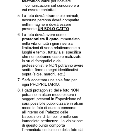
telefonico
validi per ricevere
comunicazioni sul concorso e a
cui essere contattati.
La
foto dovrà ritrarre solo animali,
nessuna persona dovrà comparire
nell'immagine e dovrà essere
presente
UN SOLO GATTO
.
La
foto dovrà avere come
protagonista il gatto
immortalato
nella vita di tutti i giorni senza
limitazioni di sorta relativamente a
luoghi e tempi, tuttavia si specifica
che non potranno essere realizzate
in studi fotografici o da
professionisti e NON potranno avere
scritte, firme o segni identificativi
sopra (sigle, marchi, etc.)
Sarà
accettata una sola foto per
ogni PROPRIETARIO.
I
gatti protagonisti delle foto NON
potranno in alcun modo essere i
soggetti presenti in Esposizione né
sarà possibile pubblicizzare in alcun
modo le foto di questo concorso
all’interno del Palazzo delle
Esposizioni di Empoli o nelle sue
immediate pertinenze. La violazione
di questo punto comporta
l’immediata esclusione della foto dal