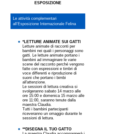
ESPOSIZIONE
Le attività complementari
all’Esposizione Internazionale Felina
*LETTURE ANIMATE SUI GATTI
Letture animate di racconti per
bambini nei quali i personaggi sono
gatti. Le letture animate portano i
bambini ad immaginare le varie
scene del racconto perché vengono
fatte con espressioni e timbri di
voce differenti e riproduzione di
suoni che portano i bimbi
all'attenzione.
Le sessioni di lettura creativa si
svolgeranno sabato 14 marzo alle
ore 15:00 e domenica 15 marzo alle
ore 11:00, saranno tenute dalla
maestra Claudia.
Tutti i bambini partecipanti
riceveranno un omaggio durante le
sessioni di lettura.
**DISEGNA IL TUO GATTO
La maestra Claudia accompagnerà i