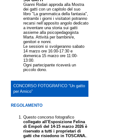
Gianni Rodari approda alla Mostra
dei gatti con un capitolo del suo
libro "La grammatica della fantasia",
entrambi i giorni i visitatori potranno
recarsi nell’apposito angolo dedicato
a inventare una storia sui gatti
assieme alla psicopedagogista
Marta. Attività per bambini/e,
genitori e nonni.
Le sessioni si svolgeranno sabato
14 marzo ore 16:00-17:30 e
domenica 15 marzo ore 11:00-
13:00.
Ogni partecipante riceverà un
piccolo dono.
CONCORSO FOTOGRAFICO “Un gatto
per Amico”
REGOLAMENTO
Questo concorso fotografico
collegato all’Esposizione Felina
di Empoli del 14-15 marzo 2026 è
riservato a tutti i proprietari di
gatti che risiedono in TOSCANA.
.