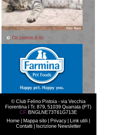
Per saperne di più
© Club Felino Pistoia - via Vecchia
Fiorentina I Tr. 879, 51039 Quarrata (PT)
CF.
BNGLNE73T61G713E
Home
|
Mappa sito
|
Privacy
|
Link utili
|
Contatti
|
Iscrizione Newsletter