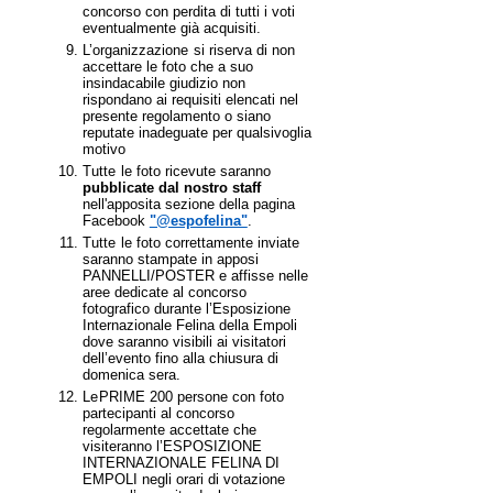
concorso con perdita di tutti i voti
eventualmente già acquisiti.
L’organizzazione
si riserva di non
accettare le foto che a suo
insindacabile giudizio non
rispondano ai requisiti elencati nel
presente regolamento o siano
reputate inadeguate per qualsivoglia
motivo
Tutte
le foto ricevute saranno
pubblicate dal nostro staff
nell'apposita sezione della pagina
Facebook
"@espofelina"
.
Tutte
le foto correttamente inviate
saranno stampate in apposi
PANNELLI/POSTER e affisse nelle
aree dedicate al concorso
fotografico durante l’Esposizione
Internazionale Felina della Empoli
dove saranno visibili ai visitatori
dell’evento fino alla chiusura di
domenica sera.
Le
PRIME 200 persone con foto
partecipanti al concorso
regolarmente accettate che
visiteranno l’ESPOSIZIONE
INTERNAZIONALE FELINA DI
EMPOLI negli orari di votazione